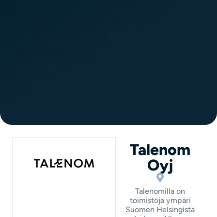
Talenom
Oyj
Talenomilla on
toimistoja ympäri
Suomen Helsingistä