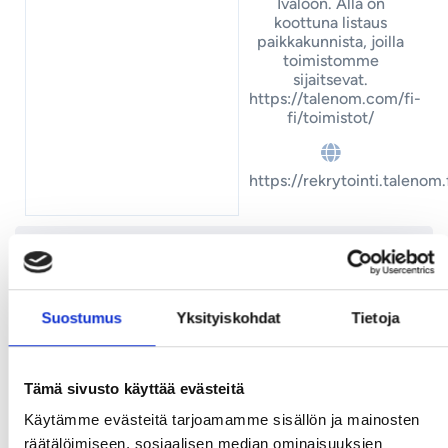
Ivaloon. Alla on
koottuna listaus
paikkakunnista, joilla
toimistomme
sijaitsevat.
https://talenom.com/fi-
fi/toimistot/
https://rekrytointi.talenom.
Suostumus
Yksityiskohdat
Tietoja
Talenom yhdistää tilitoimisto-osaamisen ja
joustavat talouspalvelut yrittäjän arkea
helpottavaksi kokonaisuudeksi yrityksen koosta
Tämä sivusto käyttää evästeitä
tai toimialasta riippumatta. Meillä pääset
Käytämme evästeitä tarjoamamme sisällön ja mainosten
tekemään työtä, jolla on suora vaikutus
räätälöimiseen, sosiaalisen median ominaisuuksien