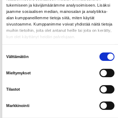
asiakkaiden arkeen ja liiketoiminnan
tukemiseen ja kävijämäärämme analysoimiseen. Lisäksi
sujuvuuteen. Olemme monipuolinen ja kasvava
jaamme sosiaalisen median, mainosalan ja analytiikka-
organisaatio, jossa pääset kehittymään ja
alan kumppaneillemme tietoja siitä, miten käytät
vaikuttamaan yhdessä muiden kanssa.
sivustoamme. Kumppanimme voivat yhdistää näitä tietoja
muihin tietoihin, joita olet antanut heille tai joita on kerätty,
Rakennamme kulttuuria, jossa aidosti välitetään
kun olet käyttänyt heidän palvelujaan.
ihmisistä ja heidän hyvinvoinnistaan. Meillä on
vahva tahto kasvaa, oppia ja saavuttaa yhdessä
Suostumuksen
enemmän.
Välttämätön
valinta
Visiomme on olla suositelluin talouden kumppani.
Mieltymykset
Tilastot
Vinkkaa kaverille
Markkinointi
Facebook
Twitter