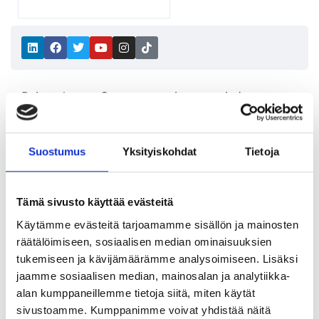
Rainmaker on Suomen suurin myynnin ja
asiakastyön palveluyritys. Palkkaamme vuosittain
yli 2000 työntekijää ympäri Suomen sijaitseviin
Suostumus
Yksityiskohdat
Tietoja
toimipisteisiimme. Myös Espanjassa työskentely
onnistuu Torreviejan toimistollamme. Yhtiön
liikevaihto oli noin 54 miljoonaa euroa vuonna
Tämä sivusto käyttää evästeitä
2022.
Käytämme evästeitä tarjoamamme sisällön ja mainosten
räätälöimiseen, sosiaalisen median ominaisuuksien
tukemiseen ja kävijämäärämme analysoimiseen. Lisäksi
Vinkkaa kaverille
jaamme sosiaalisen median, mainosalan ja analytiikka-
alan kumppaneillemme tietoja siitä, miten käytät
Facebook
Twitter
sivustoamme. Kumppanimme voivat yhdistää näitä