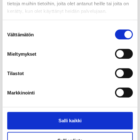
tietoja muihin tietoihin, joita olet antanut heille tai joita on
LinkedIn
WhatsApp
kerätty, kun olet käyttänyt heidän palvelujaan.
Suostumuksen
Välttämätön
valinta
JÄTÄ AVOIN HAKEMUS
Kirjaudu sisään
Mieltymykset
Tilastot
Siirry nettisivuille
Markkinointi
Työsuhde
Salli kaikki
(
0
)
#freelancer