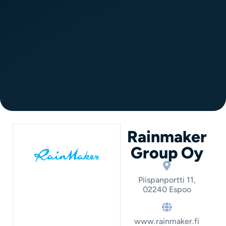
Rainmaker
Group Oy
Piispanportti 11,
02240 Espoo
www.rainmaker.fi