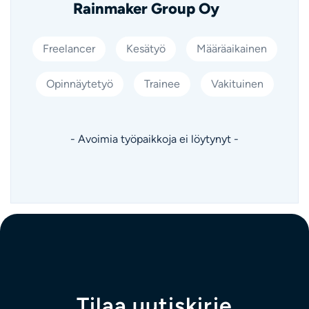
Rainmaker Group Oy
Freelancer
Kesätyö
Määräaikainen
Opinnäytetyö
Trainee
Vakituinen
- Avoimia työpaikkoja ei löytynyt -
Tilaa uutiskirje