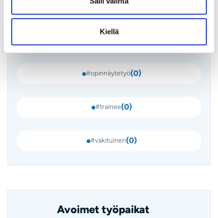
Salli valinta
(
0
)
#kesätyö
Kiellä
(
0
)
#määräaikainen
(
0
)
#opinnäytetyö
(
0
)
#trainee
(
0
)
#vakituinen
Avoimet työpaikat