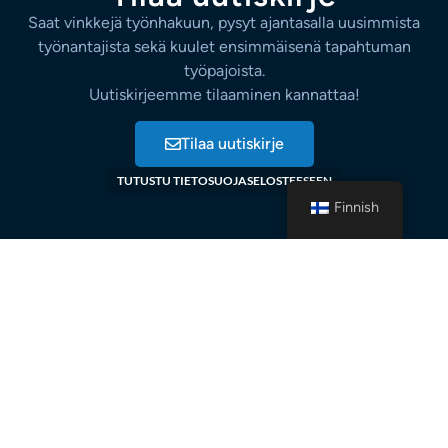
Saat vinkkejä työnhakuun, pysyt ajantasalla uusimmista
työnantajista sekä kuulet ensimmäisenä tapahtuman
työpajoista.
Uutiskirjeemme tilaaminen kannattaa!
Tilaa uutiskirje
TUTUSTU TIETOSUOJASELOSTEESEEN
Finnish
Puhelinnumero: 045 635 3562
contactforum@contactforum.fi
Hämeentie 157, 5krs
00560 Helsinki