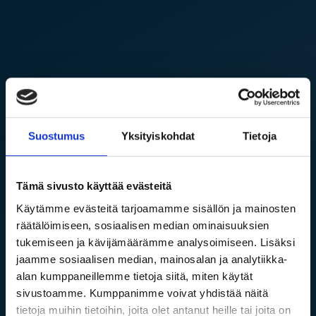
Suostumus
Yksityiskohdat
Tietoja
Tämä sivusto käyttää evästeitä
Käytämme evästeitä tarjoamamme sisällön ja mainosten
räätälöimiseen, sosiaalisen median ominaisuuksien
tukemiseen ja kävijämäärämme analysoimiseen. Lisäksi
Rekisteröidy työnhakijaksi
jaamme sosiaalisen median, mainosalan ja analytiikka-
alan kumppaneillemme tietoja siitä, miten käytät
Onko sinulla jo käyttäjätunnus?
sivustoamme. Kumppanimme voivat yhdistää näitä
tietoja muihin tietoihin, joita olet antanut heille tai joita on