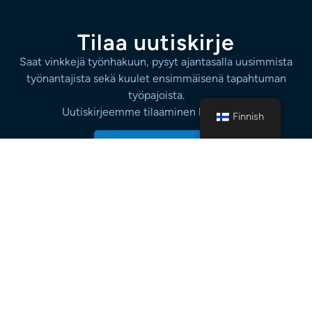
Tilaa uutiskirje
Saat vinkkejä työnhakuun, pysyt ajantasalla uusimmista
työnantajista sekä kuulet ensimmäisenä tapahtuman
työpajoista.
Uutiskirjeemme tilaaminen kannattaa!
Finnish
Tilaa uutiskirje
TUTUSTU TIETOSUOJASELOSTEESEEN
Puhelinnumero: 045 635 3562
contactforum@contactforum.fi
Hämeentie 157, 5krs