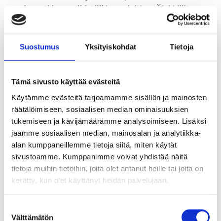
sujuvasti ja ympäristöä huomioiden. Älykkäät
liikenteenohjauspalvelut, digipalvelut yrityksille
ja kuluttajille sekä ajantasainen liikennetieto
Suostumus
Yksityiskohdat
Tietoja
vauhdittavat Suomen kehittymistä kestävän
liikenteen ja logistiikan edelläkävijäksi.
Palveluksessamme on 1100 ammattilaista.
Tämä sivusto käyttää evästeitä
Tutustu
Käytämme evästeitä tarjoamamme sisällön ja mainosten
työhömme
lennonjohtokeskuksessa
,
raideliikenteen
räätälöimiseen, sosiaalisen median ominaisuuksien
ohjauskeskuksessa
sekä
meriliikenne-
tukemiseen ja kävijämäärämme analysoimiseen. Lisäksi
ja
tieliikennekeskuksessa.
jaamme sosiaalisen median, mainosalan ja analytiikka-
alan kumppaneillemme tietoja siitä, miten käytät
sivustoamme. Kumppanimme voivat yhdistää näitä
tietoja muihin tietoihin, joita olet antanut heille tai joita on
Tip a friend
kerätty, kun olet käyttänyt heidän palvelujaan.
Facebook
Twitter
Suostumuksen
LinkedIn
WhatsApp
Välttämätön
valinta