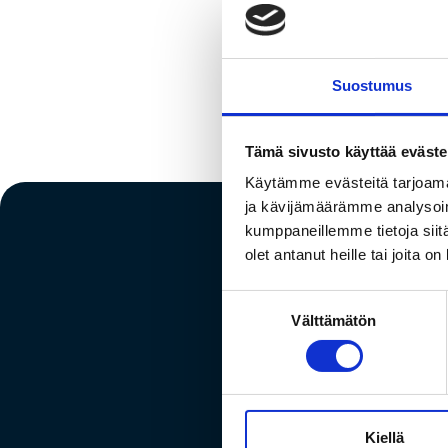
Suostumus
Tämä sivusto käyttää eväste
Käytämme evästeitä tarjoama
ja kävijämäärämme analysoim
kumppaneillemme tietoja siitä
olet antanut heille tai joita o
Suostumuksen
Välttämätön
valinta
Get job search
Kiellä