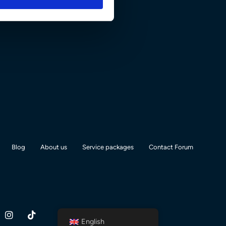
Blog
About us
Service packages
Contact Forum
English