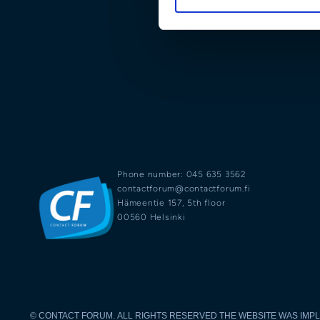
Phone number: 045 635 3562
contactforum@contactforum.fi
Hämeentie 157, 5th floor
00560 Helsinki
© CONTACT FORUM. ALL RIGHTS RESERVED THE WEBSITE WAS IM