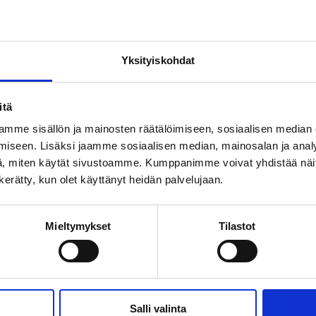
Terms of use
Yksityiskohdat
itä
mme sisällön ja mainosten räätälöimiseen, sosiaalisen median
iseen. Lisäksi jaamme sosiaalisen median, mainosalan ja analy
, miten käytät sivustoamme. Kumppanimme voivat yhdistää näitä t
n kerätty, kun olet käyttänyt heidän palvelujaan.
Subscribe to our
Mieltymykset
Tilastot
newsletter
 tips, stay up to date with the latest employers and be the firs
workshops at the event.
Salli valinta