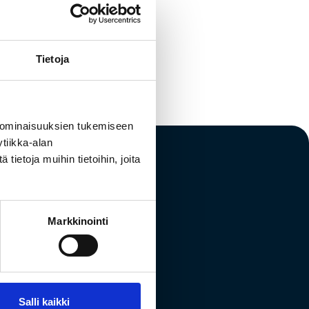
Tietoja
 ominaisuuksien tukemiseen
tiikka-alan
ietoja muihin tietoihin, joita
Markkinointi
t to hear about
Salli kaikki