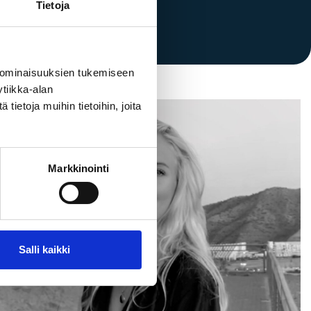
 ID: 1502158-4
Tietoja
 ominaisuuksien tukemiseen
tiikka-alan
ietoja muihin tietoihin, joita
Markkinointi
Salli kaikki