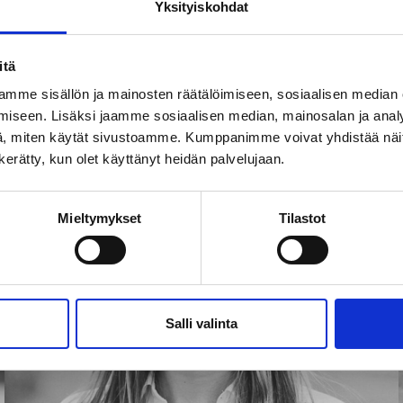
messut Oy, Hämeentie 157, 5th floor, 00560 Helsinki, Business
Yksityiskohdat
itä
mme sisällön ja mainosten räätälöimiseen, sosiaalisen median
iseen. Lisäksi jaamme sosiaalisen median, mainosalan ja analy
, miten käytät sivustoamme. Kumppanimme voivat yhdistää näitä t
n kerätty, kun olet käyttänyt heidän palvelujaan.
Mieltymykset
Tilastot
Salli valinta