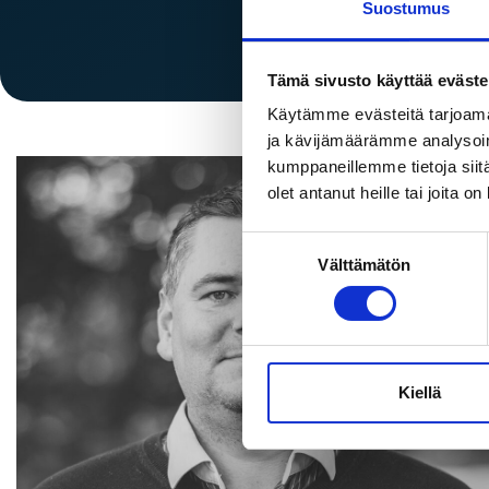
CF-Opiskelija
Suostumus
Tämä sivusto käyttää eväste
Käytämme evästeitä tarjoama
ja kävijämäärämme analysoim
kumppaneillemme tietoja siitä
olet antanut heille tai joita o
Suostumuksen
Välttämätön
valinta
Kiellä