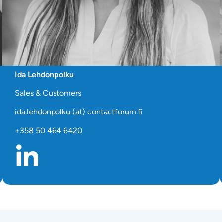
Ida Lehdonpolku
Sales & Customers
ida.lehdonpolku (at) contactforum.fi
+358 50 464 6420