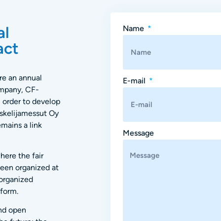
al
Name
act
re an annual
E-mail
ompany, CF-
 order to develop
iskelijamessut Oy
emains a link
Message
here the fair
been organized at
organized
tform.
and open