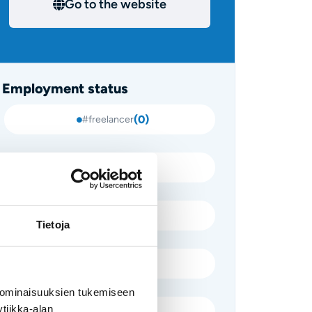
Go to the website
Employment status
(
0
)
#freelancer
(
0
)
#summer job
(
0
)
#fixed-term
Tietoja
(
0
)
#thesis
 ominaisuuksien tukemiseen
tiikka-alan
(
0
)
#trainee