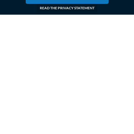
READ THE PRIVACY STATEMENT
Front page
Jobs
Companies
PRIVACY POLICY
PLEMENTED
LABONA OY