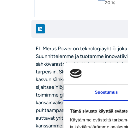
20 %
FI: Merus Power on teknologiayhtiö, joka
Suunnittelemme ja tuotamme innovatiivis
sähkövarastoja, sähkönlaaturatkaisuja ja 
tarpeisiin. Skaalautuvan teknologiamme
kasvun sähköverkoissa ja parannamme y
sijaitsee Ylöjärvellä. Olemme kotimainen,
Suostumus
toimimme globaaleilla ja voimakkaasti ka
kansainvälisesti arvostettua insinöörio
puhtaampaa tulevaisuutta? Etsimme jatkuv
Tämä sivusto käyttää eväste
auttavat yritystämme kasvamaan. Tutustu
Käytämme evästeitä tarjoama
kanssamme: https://jobs.meruspower.com
ja kävijämäärämme analysoim