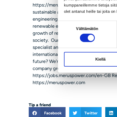
https://meruspower.com EN: Merus Powe
kumppaneillemme tietoja siitä
sustainable and energy-efficient future
olet antanut heille tai joita o
engineering solutions, such as energy sto
Suostumuksen
renewable energy and industrial needs. 
Välttämätön
valinta
growth of renewable energy in electric g
society. Our head office is in Ylöjärvi. 
specialist and operate in global and fas
internationally respected engineering exp
Kiellä
future? We’re always on the lookout fo
company grow. Check out our job openi
https://jobs.meruspower.com/en-GB Re
https://meruspower.com
Tip a friend
Facebook
Twitter