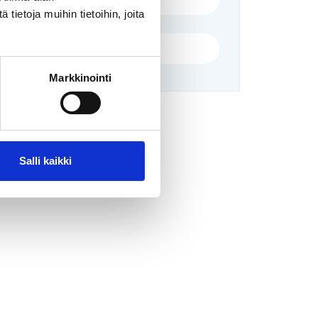
ietoja muihin tietoihin, joita
(
0
)
#permanent
Markkinointi
Salli kaikki