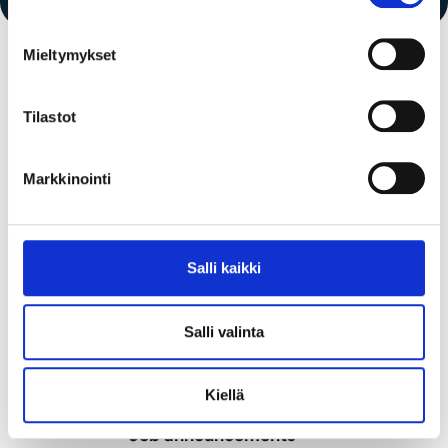
Public sector & Organizations
Tech
Mieltymykset
IT
Others
Tilastot
Employment status
Markkinointi
Freelancer
Summer job
Fixed-term
Salli kaikki
Thesis
Trainee
Permanent
Salli valinta
Kiellä
Job announcements