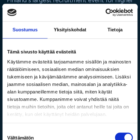
education students and recent graduates on Jan
25, 2024, at Helsinki Messukeskus!
Suostumus
Yksityiskohdat
Tietoja
Tämä sivusto käyttää evästeitä
Käytämme evästeitä tarjoamamme sisällön ja mainosten
räätälöimiseen, sosiaalisen median ominaisuuksien
tukemiseen ja kävijämäärämme analysoimiseen. Lisäksi
jaamme sosiaalisen median, mainosalan ja analytiikka-
alan kumppaneillemme tietoja siitä, miten käytät
sivustoamme. Kumppanimme voivat yhdistää näitä
tietoja muihin tietoihin, joita olet antanut heille tai joita on
kerätty, kun olet käyttänyt heidän palvelujaan.
Job announcements
Suostumuksen
Välttämätön
Business
valinta