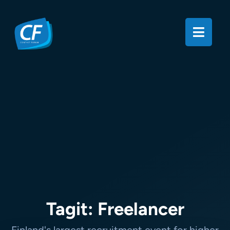
Tagit: Freelancer
Finland's largest recruitment event for higher