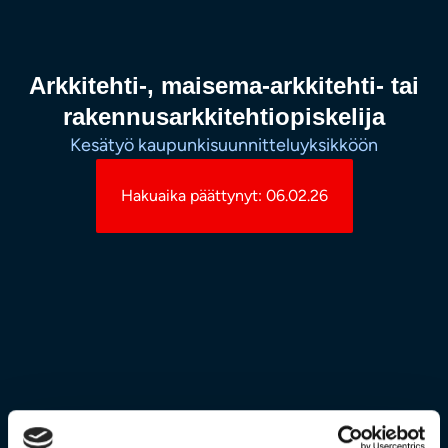
Arkkitehti-, maisema-arkkitehti- tai
rakennusarkkitehtiopiskelija
Kesätyö kaupunkisuunnitteluyksikköön
Hakuaika päättynyt: 06.02.26