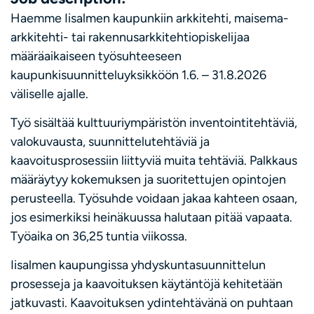
Haemme Iisalmen kaupunkiin arkkitehti, maisema-
arkkitehti- tai rakennusarkkitehtiopiskelijaa
määräaikaiseen työsuhteeseen
kaupunkisuunnitteluyksikköön 1.6. – 31.8.2026
väliselle ajalle.
Työ sisältää kulttuuriympäristön inventointitehtäviä,
valokuvausta, suunnittelutehtäviä ja
kaavoitusprosessiin liittyviä muita tehtäviä. Palkkaus
määräytyy kokemuksen ja suoritettujen opintojen
perusteella. Työsuhde voidaan jakaa kahteen osaan,
jos esimerkiksi heinäkuussa halutaan pitää vapaata.
Työaika on 36,25 tuntia viikossa.
Iisalmen kaupungissa yhdyskuntasuunnittelun
prosesseja ja kaavoituksen käytäntöjä kehitetään
jatkuvasti. Kaavoituksen ydintehtävänä on puhtaan