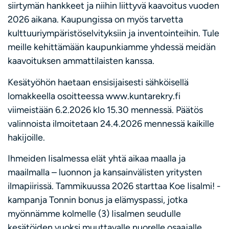
siirtymän hankkeet ja niihin liittyvä kaavoitus vuoden
2026 aikana. Kaupungissa on myös tarvetta
kulttuuriympäristöselvityksiin ja inventointeihin. Tule
meille kehittämään kaupunkiamme yhdessä meidän
kaavoituksen ammattilaisten kanssa.
Kesätyöhön haetaan ensisijaisesti sähköisellä
lomakkeella osoitteessa www.kuntarekry.fi
viimeistään 6.2.2026 klo 15.30 mennessä. Päätös
valinnoista ilmoitetaan 24.4.2026 mennessä kaikille
hakijoille.
Ihmeiden Iisalmessa elät yhtä aikaa maalla ja
maailmalla – luonnon ja kansainvälisten yritysten
ilmapiirissä. Tammikuussa 2026 starttaa Koe Iisalmi! -
kampanja Tonnin bonus ja elämyspassi, jotka
myönnämme kolmelle (3) Iisalmen seudulle
kesätöiden vuoksi muuttavalle nuorelle osaajalle.