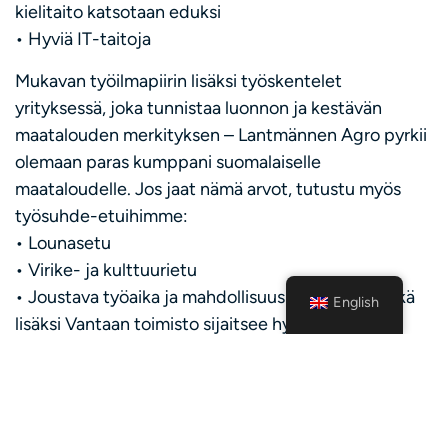
kielitaito katsotaan eduksi
• Hyviä IT-taitoja
Mukavan työilmapiirin lisäksi työskentelet
yrityksessä, joka tunnistaa luonnon ja kestävän
maatalouden merkityksen – Lantmännen Agro pyrkii
olemaan paras kumppani suomalaiselle
maataloudelle. Jos jaat nämä arvot, tutustu myös
työsuhde-etuihimme:
• Lounasetu
• Virike- ja kulttuurietu
• Joustava työaika ja mahdollisuus etätöihin, minkä
English
lisäksi Vantaan toimisto sijaitsee hyvien
kulkuyhteyksien varrella.
Lähetä hakemus palkkatoiveineen ja CV viimeistään
tiistaina 12.2.2024 mennessä linkin kautta.