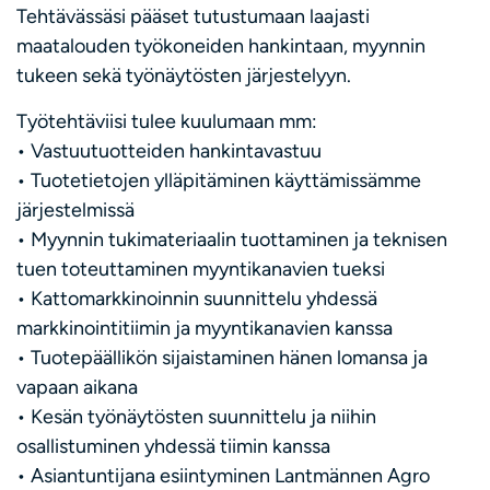
Tehtävässäsi pääset tutustumaan laajasti
maatalouden työkoneiden hankintaan, myynnin
tukeen sekä työnäytösten järjestelyyn.
Työtehtäviisi tulee kuulumaan mm:
• Vastuutuotteiden hankintavastuu
• Tuotetietojen ylläpitäminen käyttämissämme
järjestelmissä
• Myynnin tukimateriaalin tuottaminen ja teknisen
tuen toteuttaminen myyntikanavien tueksi
• Kattomarkkinoinnin suunnittelu yhdessä
markkinointitiimin ja myyntikanavien kanssa
• Tuotepäällikön sijaistaminen hänen lomansa ja
vapaan aikana
• Kesän työnäytösten suunnittelu ja niihin
osallistuminen yhdessä tiimin kanssa
• Asiantuntijana esiintyminen Lantmännen Agro