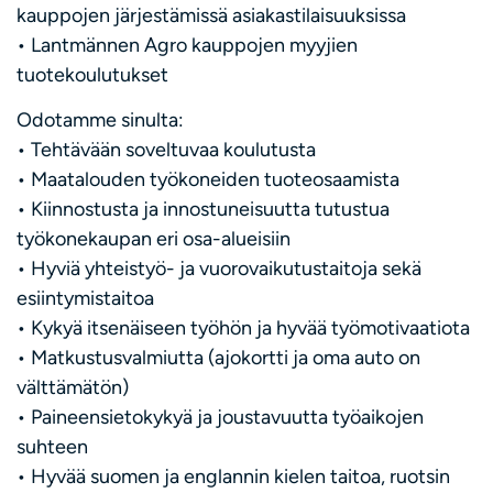
kauppojen järjestämissä asiakastilaisuuksissa
• Lantmännen Agro kauppojen myyjien
tuotekoulutukset
Odotamme sinulta:
• Tehtävään soveltuvaa koulutusta
• Maatalouden työkoneiden tuoteosaamista
• Kiinnostusta ja innostuneisuutta tutustua
työkonekaupan eri osa-alueisiin
• Hyviä yhteistyö- ja vuorovaikutustaitoja sekä
esiintymistaitoa
• Kykyä itsenäiseen työhön ja hyvää työmotivaatiota
• Matkustusvalmiutta (ajokortti ja oma auto on
välttämätön)
• Paineensietokykyä ja joustavuutta työaikojen
suhteen
• Hyvää suomen ja englannin kielen taitoa, ruotsin