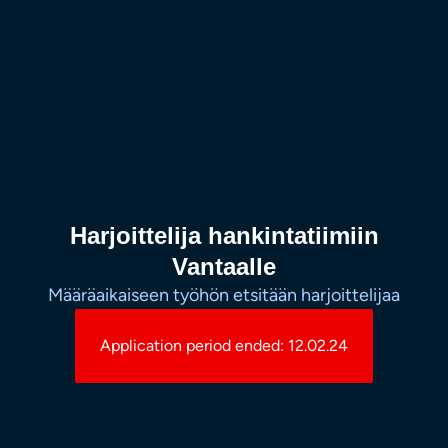
Harjoittelija hankintatiimiin
Vantaalle
Määräaikaiseen työhön etsitään harjoittelijaa
Application period ended: 12.02.24