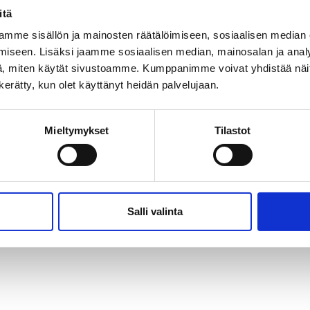
itä
mme sisällön ja mainosten räätälöimiseen, sosiaalisen median
iseen. Lisäksi jaamme sosiaalisen median, mainosalan ja analy
ttelija, turvallisuus, H
, miten käytät sivustoamme. Kumppanimme voivat yhdistää näitä t
n kerätty, kun olet käyttänyt heidän palvelujaan.
Harjoittelija turvallisuusosastolle
Mieltymykset
Tilastot
Application period ended: 29.01.25
Salli valinta