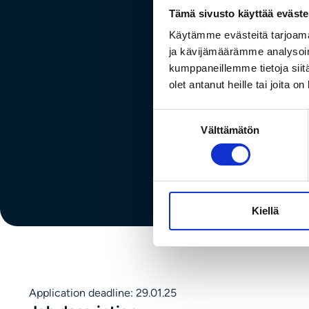
Tämä sivusto käyttää eväste
Käytämme evästeitä tarjoama
ja kävijämäärämme analysoim
Harjoi
kumppaneillemme tietoja siitä
olet antanut heille tai joita o
Suostumuksen
Välttämätön
valinta
Kiellä
Application deadline: 29.01.25