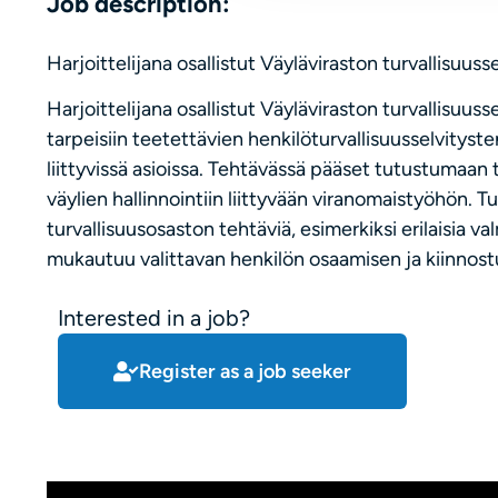
Job description:
Harjoittelijana osallistut Väyläviraston turvallisuus
Harjoittelijana osallistut Väyläviraston turvallisuuss
tarpeisiin teetettävien henkilöturvallisuusselvitysten
liittyvissä asioissa. Tehtävässä pääset tutustumaan t
väylien hallinnointiin liittyvään viranomaistyöhön. Tu
turvallisuusosaston tehtäviä, esimerkiksi erilaisia va
mukautuu valittavan henkilön osaamisen ja kiinnos
Interested in a job?
Register as a job seeker