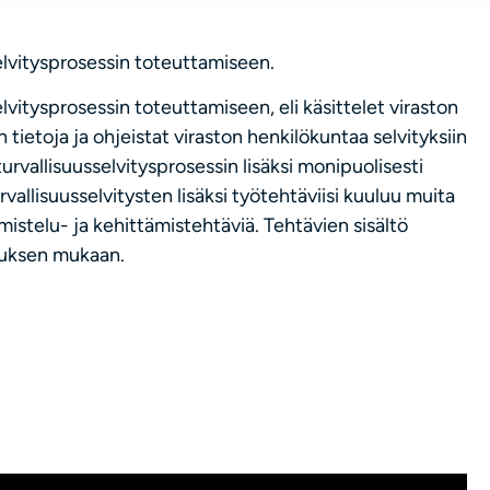
selvitysprosessin toteuttamiseen.
elvitysprosessin toteuttamiseen, eli käsittelet viraston
 tietoja ja ohjeistat viraston henkilökuntaa selvityksiin
urvallisuusselvitysprosessin lisäksi monipuolisesti
rvallisuusselvitysten lisäksi työtehtäviisi kuuluu muita
lmistelu- ja kehittämistehtäviä. Tehtävien sisältö
tuksen mukaan.