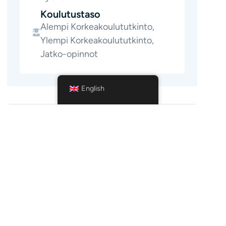
Koulutustaso
Alempi Korkeakoulututkinto,
Ylempi Korkeakoulututkinto,
Jatko-opinnot
English
Väylävirasto
Helsinki Metropolitan Area
Helsinki
-
-