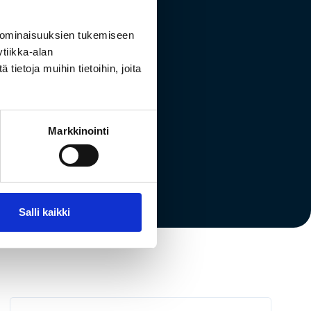
 ominaisuuksien tukemiseen
tiikka-alan
elsinki
ietoja muihin tietoihin, joita
Markkinointi
Salli kaikki