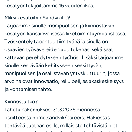
kesätyöntekijöiltämme 16 vuoden ikää.
Miksi kesätöihin Sandvikille?
Tarjoamme sinulle monipuolisen ja kiinnostavan
kesätyön kansainvälisessä liiketoimintaympäristössä.
Työskentely tapahtuu tiimityönä ja sinulla on
osaavien työkavereiden apu tukenasi sekä saat
kattavan perehdytyksen työhösi. Lisäksi tarjoamme
sinulle kestävään kehitykseen keskittyvän,
monipuolisen ja osallistavan yrityskulttuurin, jossa
arvoina ovat innovaatio, reilu peli, asiakaskeskeisyys
ja voittamisen tahto.
Kiinnostuitko?
Lähetä hakemuksesi 31.3.2025 mennessä
osoitteessa home.sandvik/careers. Hakiessasi
tehtävää tuothan esille, millaisista tehtävistä olet