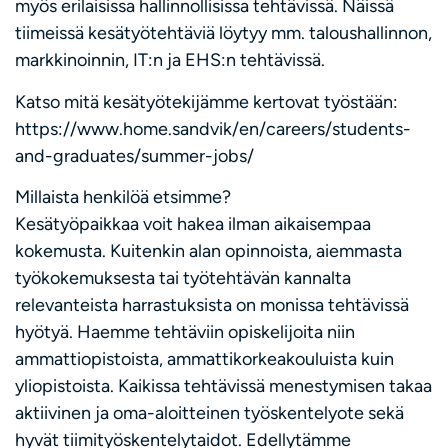
myös erilaisissa hallinnollisissa tehtävissä. Näissä
tiimeissä kesätyötehtäviä löytyy mm. taloushallinnon,
markkinoinnin, IT:n ja EHS:n tehtävissä.
Katso mitä kesätyötekijämme kertovat työstään:
https://www.home.sandvik/en/careers/students-
and-graduates/summer-jobs/
Millaista henkilöä etsimme?
Kesätyöpaikkaa voit hakea ilman aikaisempaa
kokemusta. Kuitenkin alan opinnoista, aiemmasta
työkokemuksesta tai työtehtävän kannalta
relevanteista harrastuksista on monissa tehtävissä
hyötyä. Haemme tehtäviin opiskelijoita niin
ammattiopistoista, ammattikorkeakouluista kuin
yliopistoista. Kaikissa tehtävissä menestymisen takaa
aktiivinen ja oma-aloitteinen työskentelyote sekä
hyvät tiimityöskentelytaidot. Edellytämme