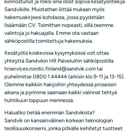
kiinnostunut ja miksi sinä olisit sopiva kesätyöntekijä
Sandvikille. Muistathan liittää mukaan myös
hakemuskirjeesi kohdassa, jossa pyydetään
lisäämään CV. Toimithan nopeasti, sillä teemme
valintoja jo hakuajalla. Emme ota vastaan
sähköpostilla toimitettuja hakemuksia.
Kesätyötä koskevissa kysymyksissä voit ottaa
yhteyttä Sandvikin HR Palveluihin sähköpostilla
hrservices.nordic.finland@sandvik.com tai
puhelimitse 0800 1 44444 (arkisin klo 9-11 ja 13-15).
Olemme kaikkiin hakijoihin yhteydessä prosessin
aikana ja pyrimme saamaan kaikki valinnat tehtyä
huhtikuun loppuun mennessä.
Haluatko tietää enemmän Sandvikista?
Sandvik on kansainvälinen korkean teknologian
teollisuuskonserni, jonka pitkälle kehitetyt tuotteet