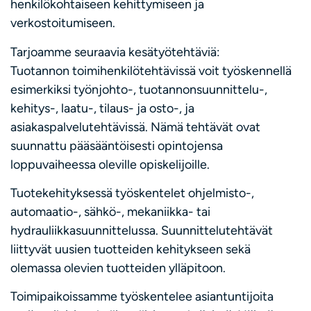
henkilökohtaiseen kehittymiseen ja
verkostoitumiseen.
Tarjoamme seuraavia kesätyötehtäviä:
Tuotannon toimihenkilötehtävissä voit työskennellä
esimerkiksi työnjohto-, tuotannonsuunnittelu-,
kehitys-, laatu-, tilaus- ja osto-, ja
asiakaspalvelutehtävissä. Nämä tehtävät ovat
suunnattu pääsääntöisesti opintojensa
loppuvaiheessa oleville opiskelijoille.
Tuotekehityksessä työskentelet ohjelmisto-,
automaatio-, sähkö-, mekaniikka- tai
hydrauliikkasuunnittelussa. Suunnittelutehtävät
liittyvät uusien tuotteiden kehitykseen sekä
olemassa olevien tuotteiden ylläpitoon.
Toimipaikoissamme työskentelee asiantuntijoita