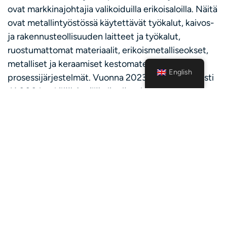
ovat markkinajohtajia valikoiduilla erikoisaloilla. Näitä
ovat metallintyöstössä käytettävät työkalut, kaivos-
ja rakennusteollisuuden laitteet ja työkalut,
ruostumattomat materiaalit, erikoismetalliseokset,
metalliset ja keraamiset kestomateriaalit sekä
English
prosessijärjestelmät. Vuonna 2023 konserni työllisti
41 000 henkilöä, ja sillä oli työntekijöitä ja toimintaa
yli 170 maassa.
***
We at Sandvik might be looking for you!
We are now looking for summer employees at our
factory sites, to work as a part of high-tech
company. Our goal is to show you how interesting
and versatile working in a global company can be. A
summer job gives you valuable work experience and