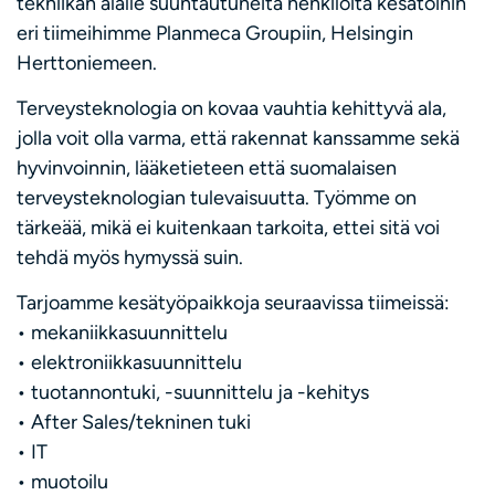
tekniikan alalle suuntautuneita henkilöitä kesätöihin
eri tiimeihimme Planmeca Groupiin, Helsingin
Herttoniemeen.
Terveysteknologia on kovaa vauhtia kehittyvä ala,
jolla voit olla varma, että rakennat kanssamme sekä
hyvinvoinnin, lääketieteen että suomalaisen
terveysteknologian tulevaisuutta. Työmme on
tärkeää, mikä ei kuitenkaan tarkoita, ettei sitä voi
tehdä myös hymyssä suin.
Tarjoamme kesätyöpaikkoja seuraavissa tiimeissä:
• mekaniikkasuunnittelu
• elektroniikkasuunnittelu
• tuotannontuki, -suunnittelu ja -kehitys
• After Sales/tekninen tuki
• IT
• muotoilu