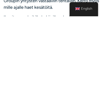
Groupin yritysten vastaaviin tehtäviin. Kerro myös
mille ajalle haet kesätöitä.
English
Ilmoitamme kaikille hakijoille rekrytointien
etenemisestä. Valinnat tehtäviin tehdään pääosin
maaliskuun aikana. Suuren hakijamäärän vuoksi
emme valitettavasti voi vastaanottaa tiedusteluja.
Interested in a job?
Register as a job seeker