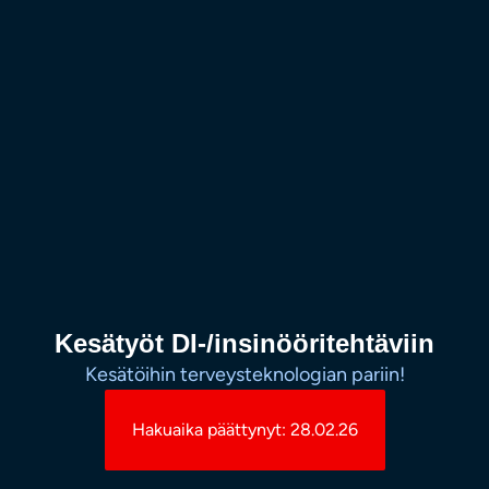
Kesätyöt DI-/insinööritehtäviin
Kesätöihin terveysteknologian pariin!
Hakuaika päättynyt: 28.02.26