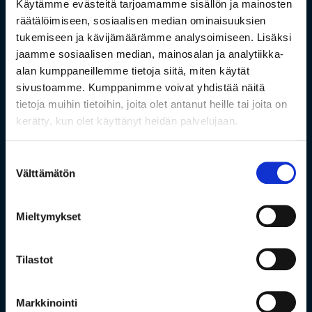
Käytämme evästeitä tarjoamamme sisällön ja mainosten
räätälöimiseen, sosiaalisen median ominaisuuksien
tukemiseen ja kävijämäärämme analysoimiseen. Lisäksi
jaamme sosiaalisen median, mainosalan ja analytiikka-
alan kumppaneillemme tietoja siitä, miten käytät
sivustoamme. Kumppanimme voivat yhdistää näitä
tietoja muihin tietoihin, joita olet antanut heille tai joita on
kerätty, kun olet käyttänyt heidän palvelujaan.
Suostumuksen
Välttämätön
valinta
Mieltymykset
Tilastot
Markkinointi