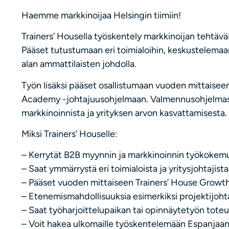
Haemme markkinoijaa Helsingin tiimiin!
Trainers’ Housella työskentely markkinoijan tehtäväs
Pääset tutustumaan eri toimialoihin, keskustelemaa
alan ammattilaisten johdolla.
Työn lisäksi pääset osallistumaan vuoden mittaiseen
Academy -johtajuusohjelmaan. Valmennusohjelmass
markkinoinnista ja yrityksen arvon kasvattamisesta.
Miksi Trainers’ Houselle:
– Kerrytät B2B myynnin ja markkinoinnin työkokem
– Saat ymmärrystä eri toimialoista ja yritysjohtajista
– Pääset vuoden mittaiseen Trainers’ House Grow
– Etenemismahdollisuuksia esimerkiksi projektijohta
– Saat työharjoittelupaikan tai opinnäytetyön tot
– Voit hakea ulkomaille työskentelemään Espanjaan