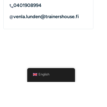
0401908994
venla.lunden@trainershouse.fi
English