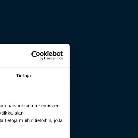
Tietoja
 ominaisuuksien tukemiseen
tiikka-alan
ietoja muihin tietoihin, joita
tävänkuva