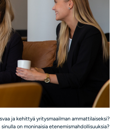
asvaa ja kehittyä yritysmaailman ammattilaiseksi?
sa sinulla on moninaisia etenemismahdollisuuksia?