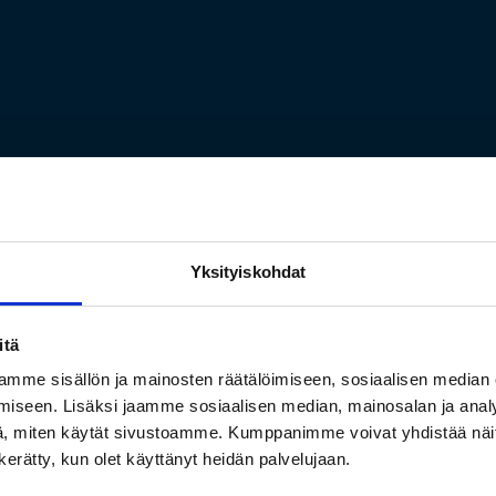
Yksityiskohdat
itä
mme sisällön ja mainosten räätälöimiseen, sosiaalisen median
iseen. Lisäksi jaamme sosiaalisen median, mainosalan ja analy
, miten käytät sivustoamme. Kumppanimme voivat yhdistää näitä t
ijan osa-aikainen teh
n kerätty, kun olet käyttänyt heidän palvelujaan.