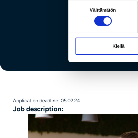
opiske
Suostumuksen
Välttämätön
valinta
Kiellä
Application deadline: 05.02.24
Job description: