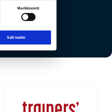
uneille
Markkinointi
Salli kaikki