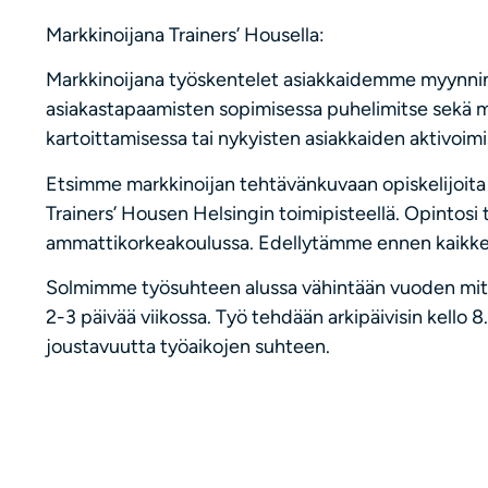
Markkinoijana Trainers’ Housella:
Markkinoijana työskentelet asiakkaidemme myynnin
asiakastapaamisten sopimisessa puhelimitse sekä 
kartoittamisessa tai nykyisten asiakkaiden aktivoimi
Etsimme markkinoijan tehtävänkuvaan opiskelijoita j
Trainers’ Housen Helsingin toimipisteellä. Opintosi ta
ammattikorkeakoulussa. Edellytämme ennen kaikkea 
Solmimme työsuhteen alussa vähintään vuoden mitt
2-3 päivää viikossa. Työ tehdään arkipäivisin kello 
joustavuutta työaikojen suhteen.
Lisäksi edellytämme sinulta suomen kielen osaamis
Trainers’ House yrityksenä:
Liiketoimintamme koostuu liikkeenjohdon konsultoi