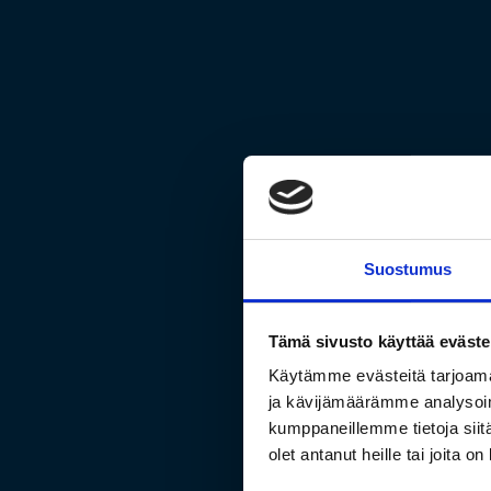
Suostumus
Tämä sivusto käyttää eväste
Käytämme evästeitä tarjoama
ja kävijämäärämme analysoim
kumppaneillemme tietoja siitä
Markkino
olet antanut heille tai joita o