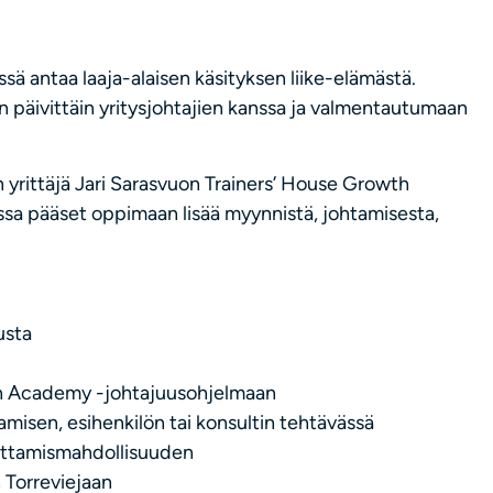
sä antaa laaja-alaisen käsityksen liike-elämästä.
n päivittäin yritysjohtajien kanssa ja valmentautumaan
 yrittäjä Jari Sarasvuon Trainers’ House Growth
a pääset oppimaan lisää myynnistä, johtamisesta,
usta
th Academy -johtajuusohjelmaan
misen, esihenkilön tai konsultin tehtävässä
euttamismahdollisuuden
 Torreviejaan