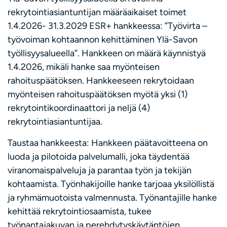
rekrytointiasiantuntijan määräaikaiset toimet
1.4.2026- 31.3.2029 ESR+ hankkeessa: ”Työvirta –
työvoiman kohtaannon kehittäminen Ylä-Savon
työllisyysalueella”. Hankkeen on määrä käynnistyä
1.4.2026, mikäli hanke saa myönteisen
rahoituspäätöksen. Hankkeeseen rekrytoidaan
myönteisen rahoituspäätöksen myötä yksi (1)
rekrytointikoordinaattori ja neljä (4)
rekrytointiasiantuntijaa.
Taustaa hankkeesta: Hankkeen päätavoitteena on
luoda ja pilotoida palvelumalli, joka täydentää
viranomaispalveluja ja parantaa työn ja tekijän
kohtaamista. Työnhakijoille hanke tarjoaa yksilöllistä
ja ryhmämuotoista valmennusta. Työnantajille hanke
kehittää rekrytointiosaamista, tukee
työnantajakuvan ja perehdytyskäytäntöjen