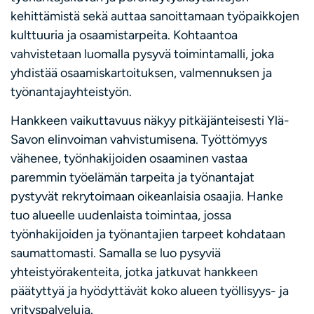
kehittämistä sekä auttaa sanoittamaan työpaikkojen
kulttuuria ja osaamistarpeita. Kohtaantoa
vahvistetaan luomalla pysyvä toimintamalli, joka
yhdistää osaamiskartoituksen, valmennuksen ja
työnantajayhteistyön.
Hankkeen vaikuttavuus näkyy pitkäjänteisesti Ylä-
Savon elinvoiman vahvistumisena. Työttömyys
vähenee, työnhakijoiden osaaminen vastaa
paremmin työelämän tarpeita ja työnantajat
pystyvät rekrytoimaan oikeanlaisia osaajia. Hanke
tuo alueelle uudenlaista toimintaa, jossa
työnhakijoiden ja työnantajien tarpeet kohdataan
saumattomasti. Samalla se luo pysyviä
yhteistyörakenteita, jotka jatkuvat hankkeen
päätyttyä ja hyödyttävät koko alueen työllisyys- ja
yrityspalveluja.