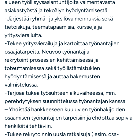
alueen työllisyysasiantuntijoita valmentavasta
asiakastyöstä ja tekoälyn hyödyntämisestä.
-Järjestää ryhmä- ja yksilövalmennuksia sekä
tietoiskuja, teematapaamisia, kursseja ja
yritysvierailuita.
-Tekee yritysvierailuja ja kartoittaa työnantajien
osaajatarpeita. Neuvoo työnantajia
rekrytointiprosessien kehittämisessä ja
toteuttamisessa sekä työllistämistukien
hyödyntämisessä ja auttaa hakemusten
valmistelussa.
-Tarjoaa tukea työsuhteen alkuvaiheessa, mm.
perehdytyksen suunnittelussa työnantajan kanssa.
– Yhdistää hankkeeseen kuuluvien työnhakijoiden
osaamisen työnantajien tarpeisiin ja ehdottaa sopivia
henkilöitä tehtäviin.
-Tukee rekrytoinnin uusia ratkaisuja ( esim. osa-