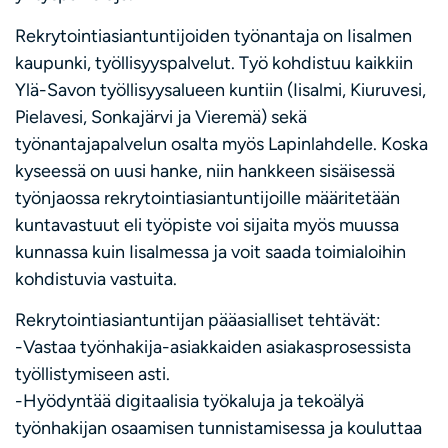
Rekrytointiasiantuntijoiden työnantaja on Iisalmen
kaupunki, työllisyyspalvelut. Työ kohdistuu kaikkiin
Ylä-Savon työllisyysalueen kuntiin (Iisalmi, Kiuruvesi,
Pielavesi, Sonkajärvi ja Vieremä) sekä
työnantajapalvelun osalta myös Lapinlahdelle. Koska
kyseessä on uusi hanke, niin hankkeen sisäisessä
työnjaossa rekrytointiasiantuntijoille määritetään
kuntavastuut eli työpiste voi sijaita myös muussa
kunnassa kuin Iisalmessa ja voit saada toimialoihin
kohdistuvia vastuita.
Rekrytointiasiantuntijan pääasialliset tehtävät:
-Vastaa työnhakija-asiakkaiden asiakasprosessista
työllistymiseen asti.
-Hyödyntää digitaalisia työkaluja ja tekoälyä
työnhakijan osaamisen tunnistamisessa ja kouluttaa