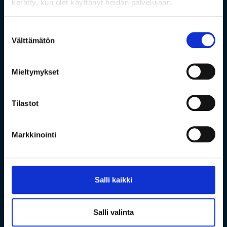
kerätty, kun olet käyttänyt heidän palvelujaan.
Suostumuksen
Välttämätön
valinta
Mieltymykset
Tilastot
Markkinointi
Salli kaikki
Salli valinta