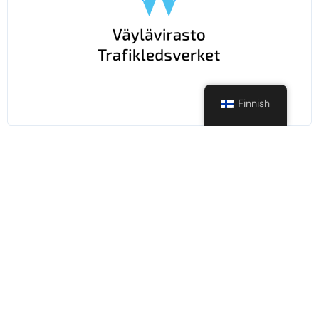
Finnish
Tietoa yrityksestä
Työpaikkailmoitus
Työsuhde
Kesätyö