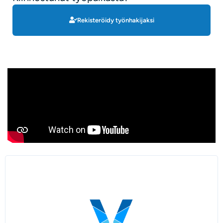
Rekisteröidy työnhakijaksi