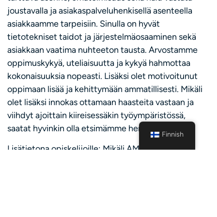
joustavalla ja asiakaspalveluhenkisellä asenteella
asiakkaamme tarpeisiin. Sinulla on hyvät
tietotekniset taidot ja järjestelmäosaaminen sekä
asiakkaan vaatima nuhteeton tausta. Arvostamme
oppimuskykyä, uteliaisuutta ja kykyä hahmottaa
kokonaisuuksia nopeasti. Lisäksi olet motivoitunut
oppimaan lisää ja kehittymään ammatillisesti. Mikäli
olet lisäksi innokas ottamaan haasteita vastaan ja
viihdyt ajoittain kiireisessäkin työympäristössä,
saatat hyvinkin olla etsimämme henkilö.
Finnish
Lisätietona opiskelijoille: Mikäli AMK- tai YAMK-
opintosi ovat vielä kesken, älä epäröi hakea –
tehtävästä löytyy myös luontevia ja työelämä-
lähtöisiä aiheita mahdolliseen opinnäytetyöhösi.
Tarjoamme sinulle monipuolisen työtehtävän