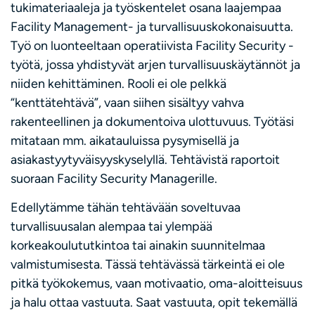
tukimateriaaleja ja työskentelet osana laajempaa
Facility Management- ja turvallisuuskokonaisuutta.
Työ on luonteeltaan operatiivista Facility Security -
työtä, jossa yhdistyvät arjen turvallisuuskäytännöt ja
niiden kehittäminen. Rooli ei ole pelkkä
“kenttätehtävä”, vaan siihen sisältyy vahva
rakenteellinen ja dokumentoiva ulottuvuus. Työtäsi
mitataan mm. aikatauluissa pysymisellä ja
asiakastyytyväisyyskyselyllä. Tehtävistä raportoit
suoraan Facility Security Managerille.
Edellytämme tähän tehtävään soveltuvaa
turvallisuusalan alempaa tai ylempää
korkeakoulututkintoa tai ainakin suunnitelmaa
valmistumisesta. Tässä tehtävässä tärkeintä ei ole
pitkä työkokemus, vaan motivaatio, oma-aloitteisuus
ja halu ottaa vastuuta. Saat vastuuta, opit tekemällä