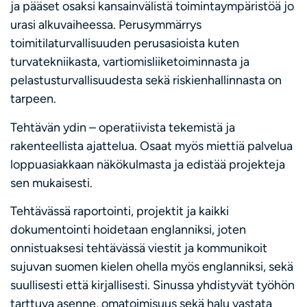
ja pääset osaksi kansainvälistä toimintaympäristöä jo
urasi alkuvaiheessa. Perusymmärrys
toimitilaturvallisuuden perusasioista kuten
turvatekniikasta, vartiomisliiketoiminnasta ja
pelastusturvallisuudesta sekä riskienhallinnasta on
tarpeen.
Tehtävän ydin – operatiivista tekemistä ja
rakenteellista ajattelua. Osaat myös miettiä palvelua
loppuasiakkaan näkökulmasta ja edistää projekteja
sen mukaisesti.
Tehtävässä raportointi, projektit ja kaikki
dokumentointi hoidetaan englanniksi, joten
onnistuaksesi tehtävässä viestit ja kommunikoit
sujuvan suomen kielen ohella myös englanniksi, sekä
suullisesti että kirjallisesti. Sinussa yhdistyvät työhön
tarttuva asenne, omatoimisuus sekä halu vastata