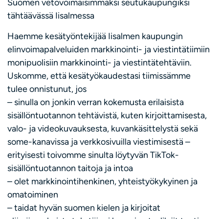
Suomen vetovoimaisimmaksi seutukaupungiksi
tähtäävässä Iisalmessa
Haemme kesätyöntekijää Iisalmen kaupungin
elinvoimapalveluiden markkinointi- ja viestintätiimiin
monipuolisiin markkinointi- ja viestintätehtäviin.
Uskomme, että kesätyökaudestasi tiimissämme
tulee onnistunut, jos
– sinulla on jonkin verran kokemusta erilaisista
sisällöntuotannon tehtävistä, kuten kirjoittamisesta,
valo- ja videokuvauksesta, kuvankäsittelystä sekä
some-kanavissa ja verkkosivuilla viestimisestä –
erityisesti toivomme sinulta löytyvän TikTok-
sisällöntuotannon taitoja ja intoa
– olet markkinointihenkinen, yhteistyökykyinen ja
omatoiminen
– taidat hyvän suomen kielen ja kirjoitat