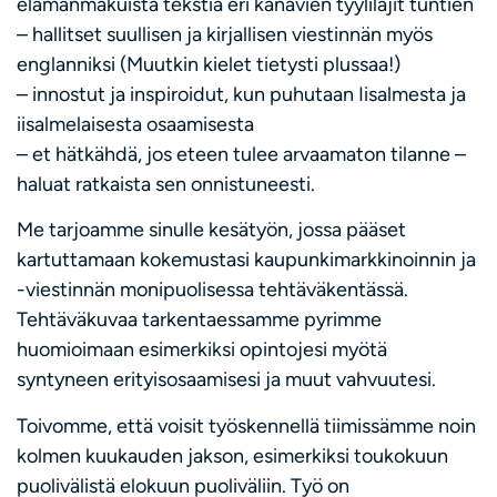
elämänmakuista tekstiä eri kanavien tyylilajit tuntien
– hallitset suullisen ja kirjallisen viestinnän myös
englanniksi (Muutkin kielet tietysti plussaa!)
– innostut ja inspiroidut, kun puhutaan Iisalmesta ja
iisalmelaisesta osaamisesta
– et hätkähdä, jos eteen tulee arvaamaton tilanne –
haluat ratkaista sen onnistuneesti.
Me tarjoamme sinulle kesätyön, jossa pääset
kartuttamaan kokemustasi kaupunkimarkkinoinnin ja
-viestinnän monipuolisessa tehtäväkentässä.
Tehtäväkuvaa tarkentaessamme pyrimme
huomioimaan esimerkiksi opintojesi myötä
syntyneen erityisosaamisesi ja muut vahvuutesi.
Toivomme, että voisit työskennellä tiimissämme noin
kolmen kuukauden jakson, esimerkiksi toukokuun
puolivälistä elokuun puoliväliin. Työ on