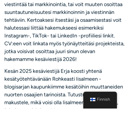
viestintää tai markkinointia, tai voit muuten osoittaa
suuntautuneisuutesi markkinoinnin ja viestinnän
tehtäviin. Kertoaksesi itsestäsi ja osaamisestasi voit
halutessasi liittää hakemukseesi esimerkiksi
Instagram-, TikTok- tai LinkedIn -profiiliesi linkit.
CV:een voit linkata myös työnäytteitäsi projekteista,
jotka voisivat osoittaa juuri sinun olevan
hakemamme kesäviestijä 2026!
Kesän 2025 kesäviestijä Erja koosti yhtenä
kesätyötehtävänään Rohkeasti Iisalmeen -
blogisarjan kaupunkiimme kesätöihin muuttaneiden
nuorten osaajien tarinoista. Tutustu blogiin ja
Finnish
makustele, mikä voisi olla Iisalmeen liittyvä teema,
joka innostaisi sinua bloggaamaan tai tuottamaan
muuta somesisältöä, jos tulevana kesänä hyppäät
kesäviestijämme tennareihin: – Blogin ensimmäinen