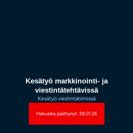
Kesätyö markkinointi- ja
viestintätehtävissä
Kesätyö viestintätiimissä
Hakuaika päättynyt: 28.01.26