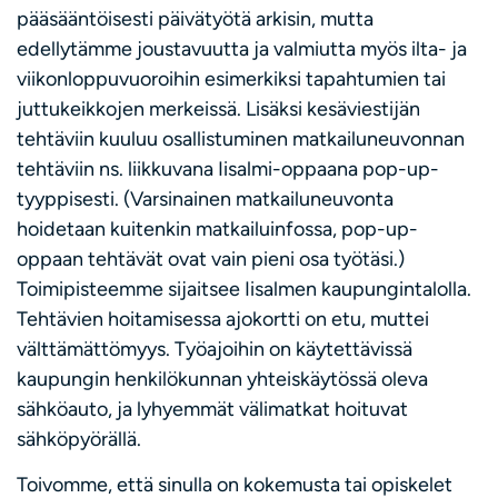
pääsääntöisesti päivätyötä arkisin, mutta
edellytämme joustavuutta ja valmiutta myös ilta- ja
viikonloppuvuoroihin esimerkiksi tapahtumien tai
juttukeikkojen merkeissä. Lisäksi kesäviestijän
tehtäviin kuuluu osallistuminen matkailuneuvonnan
tehtäviin ns. liikkuvana Iisalmi-oppaana pop-up-
tyyppisesti. (Varsinainen matkailuneuvonta
hoidetaan kuitenkin matkailuinfossa, pop-up-
oppaan tehtävät ovat vain pieni osa työtäsi.)
Toimipisteemme sijaitsee Iisalmen kaupungintalolla.
Tehtävien hoitamisessa ajokortti on etu, muttei
välttämättömyys. Työajoihin on käytettävissä
kaupungin henkilökunnan yhteiskäytössä oleva
sähköauto, ja lyhyemmät välimatkat hoituvat
sähköpyörällä.
Toivomme, että sinulla on kokemusta tai opiskelet