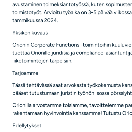
avustaminen toimeksiantotyössä, kuten sopimusten la
toimistotyöt. Arvioitu työaika on 3-5 päivää viikossa
tammikuussa 2024.
Yksikön kuvaus
Orionin Corporate Functions -toimintoihin kuuluvie
tuottaa Orionille juridisia ja compliance-asiantuntija
liiketoimintojen tarpeisiin.
Tarjoamme
Tässä tehtävässä saat arvokasta työkokemusta kansa
pääset tutustumaan juristin työhön isossa pörssiyht
Orionilla arvostamme toisiamme, tavoittelemme pa
rakentamaan hyvinvointia kanssamme! Tutustu Orio
Edellytykset