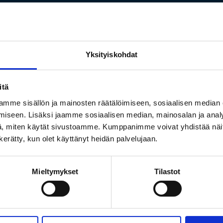
Yksityiskohdat
itä
mme sisällön ja mainosten räätälöimiseen, sosiaalisen median
iseen. Lisäksi jaamme sosiaalisen median, mainosalan ja analy
, miten käytät sivustoamme. Kumppanimme voivat yhdistää näitä t
n kerätty, kun olet käyttänyt heidän palvelujaan.
Legal trainee
Haemme oikeustieteen opiskelijaa harjoitteluun.
Mieltymykset
Tilastot
Hakuaika päättynyt: 03.12.23