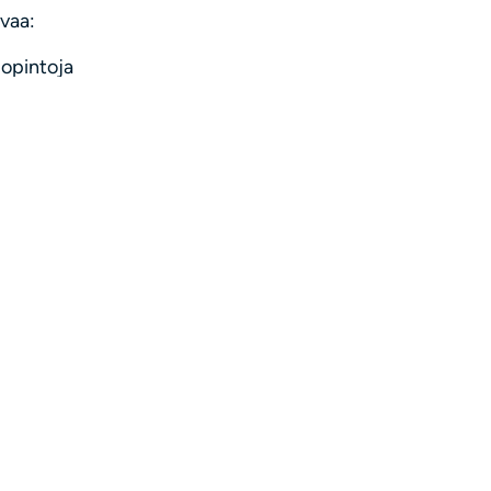
vaa:
opintoja
 kirjallista hallintaa (muu kielitaito katsotaan eduksesi)
 Espoossa
istyötaitoja
s oppimaan uutta
i
3.12.2023 mennessä.
paiselta, puh. 050 966 4474 (ti 21.11. klo 14-15 ja ma