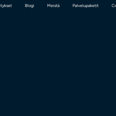
itykset
Blogi
Meistä
Palvelupaketit
Co