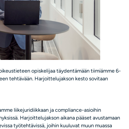
keustieteen opiskelijaa täydentämään tiimiämme 6-
een tehtävään. Harjoittelujakson kesto sovitaan
mme liikejuridiikkaan ja compliance-asioihin
symyksissä. Harjoittelujakson aikana pääset avustamaan
vissa työtehtävissä, joihin kuuluvat muun muassa