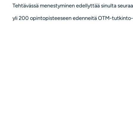
Tehtävässä menestyminen edellyttää sinulta seuraa
yli 200 opintopisteeseen edenneitä OTM-tutkinto-
suomen ja englannin kielen erittäin hyvää suullista ja
mahdollisuutta työskennellä Orionin pääkonttorilla
oma-aloitteisuutta, palveluhenkisyyttä ja hyviä yhte
kannat vastuusi osana kokonaisuutta ja olet haluka
työkokemus tai opiskelu ulkomailla luetaan edukses
Lisätietoja ja hakuohjeet
Jos kiinnostuit tehtävästä, niin haethan tehtävää 
Lisätietoja voit kysyä lakiasiainpäällikkö Mikko Kemp
27.11. klo 14-15).
Kiinnostunut työpaikasta?
Rekisteröidy työnhakijaksi