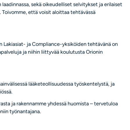
adinnassa, sekä oikeudelliset selvitykset ja erilaiset
. Toivomme, että voisit aloittaa tehtävässä
n Lakiasiat- ja Compliance-yksiköiden tehtävänä on
palveluja ja niihin liittyvää koulutusta Orionin
invälisessä lääketeollisuudessa työskentelystä, ja
iössä.
rasta ja rakennamme yhdessä huomista – tervetuloa
niin työnantajana.