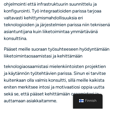
ohjelmointi että infrastruktuurin suunnittelu ja
konfigurointi. Työ integraatioiden parissa tarjoaa
valtavasti kehittymismahdollisuuksia eri
teknologioiden ja järjestelmien parissa niin teknisenä
asiantuntijana kuin liiketoimintaa ymmärtävänä
konsulttina.
Pääset meille suoraan työsuhteeseen hyödyntämään
liiketoimintaosaamistasi ja kehittämään
teknologiaosaamistasi mielenkiintoisten projektien
ja käytännön työtehtävien parissa. Sinun ei tarvitse
kuitenkaan olla valmis konsultti, sillä meille kaikista
eniten merkitsee intosi ja motivaatiosi oppia uutta
sekä se, että pääset kehittämään osaamistasi ja
auttamaan asiakkaitamme.
Finnish
Fellowmindilla menestyt, kun työskentelytyylisi on