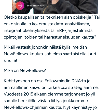
Oletko kaupallisen tai teknisen alan opiskelija? Tai
onko sinulla jo kokemusta data-analytiikasta,
integraatiokehityksestä tai ERP-järjestelmistä
opintojen, töiden tai harrastuneisuuden kautta?
Mikäli vastasit johonkin näistä kyllä, meidän
NewFellows-koulutusohjelma saattaisi olla juuri
sinulle!
Mikä on NewFellows?
Kehittyminen on osa Fellowmindin DNA:ta ja
ammatillinen kasvu on tärkeä osa strategiaamme.
Vuodesta 2015 alkaen olemme tarjonneet jo yli
sadalle henkilölle väylän liittyä joukkoomme
NewFellows-ohjelman kautta. Nyt käynnistyy jo