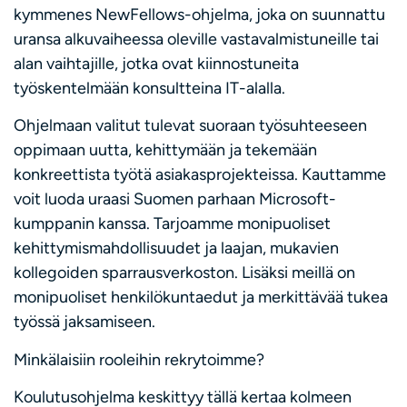
kymmenes NewFellows-ohjelma, joka on suunnattu
uransa alkuvaiheessa oleville vastavalmistuneille tai
alan vaihtajille, jotka ovat kiinnostuneita
työskentelmään konsultteina IT-alalla.
Ohjelmaan valitut tulevat suoraan työsuhteeseen
oppimaan uutta, kehittymään ja tekemään
konkreettista työtä asiakasprojekteissa. Kauttamme
voit luoda uraasi Suomen parhaan Microsoft-
kumppanin kanssa. Tarjoamme monipuoliset
kehittymismahdollisuudet ja laajan, mukavien
kollegoiden sparrausverkoston. Lisäksi meillä on
monipuoliset henkilökuntaedut ja merkittävää tukea
työssä jaksamiseen.
Minkälaisiin rooleihin rekrytoimme?
Koulutusohjelma keskittyy tällä kertaa kolmeen