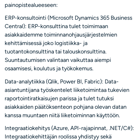
painopistealueeseen:
ERP-konsultointi (Microsoft Dynamics 365 Business
Central): ERP-konsulttina tulet toimimaan
asiakkaidemme toiminnanohjausjärjestelmien
kehittämisessä joko logistiikka- ja
tuotantokonsulttina tai talouskonsulttina.
Suuntautumisen valintaan vaikuttaa aiempi
osaamisesi, koulutus ja työkokemus.
Data-analytiikka (Qlik, Power BI, Fabric): Data-
asiantuntijana työskentelet liiketoimintaa tukevien
raportointiratkaisujen parissa ja tulet tutuksi
asiakkaiden päätöksenteon pohjana olevan datan
kanssa muuntaen niitä liiketoiminnan käyttöön.
Integraatiokehitys (Azure, API-rajapinnat, .NET/C#):
Integraatiokehittäjän roolissa yhdistyy sekä