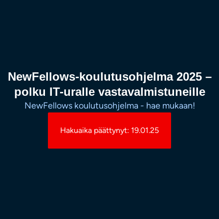
NewFellows-koulutusohjelma 2025 –
polku IT-uralle vastavalmistuneille
NewFellows koulutusohjelma - hae mukaan!
Hakuaika päättynyt: 19.01.25