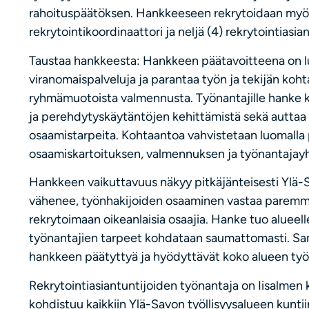
rahoituspäätöksen. Hankkeeseen rekrytoidaan myön
rekrytointikoordinaattori ja neljä (4) rekrytointiasian
Taustaa hankkeesta: Hankkeen päätavoitteena on luo
viranomaispalveluja ja parantaa työn ja tekijän kohta
ryhmämuotoista valmennusta. Työnantajille hanke k
ja perehdytyskäytäntöjen kehittämistä sekä auttaa 
osaamistarpeita. Kohtaantoa vahvistetaan luomalla 
osaamiskartoituksen, valmennuksen ja työnantajayh
Hankkeen vaikuttavuus näkyy pitkäjänteisesti Ylä
vähenee, työnhakijoiden osaaminen vastaa paremmi
rekrytoimaan oikeanlaisia osaajia. Hanke tuo alueell
työnantajien tarpeet kohdataan saumattomasti. Sama
hankkeen päätyttyä ja hyödyttävät koko alueen työlli
Rekrytointiasiantuntijoiden työnantaja on Iisalmen k
kohdistuu kaikkiin Ylä-Savon työllisyysalueen kuntiin 