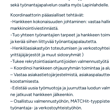
sekä työnantajapalvelun osalta myös Lapinlahdelle.
Koordinaattorin pääasialliset tehtävät:
-Hankkeen kokonaisuuden johtaminen: vastaa hallinn
markkinointiviestinnästä.
-Tuo yhteen työnantajien tarpeet ja hankkeen toime
ja kerää siihen liittyvää työnantajapalautetta.
-Henkilöasiakastyön toteutumisen ja verkostoyhteis
yrittäjäjärjestöt ja muut sidosryhmät )
-Tukee rekrytointiasiantuntijoiden valmennustyötä
– Koordinoi hankkeen ohjausryhmän toimintaa ja alu
– Vastaa asiakastietojärjestelmistä, asiakaspalaut
koostamisesta.
-Edistää uusia työmuotoja ja juurruttaa luodun valm
ne jatkuvat hankkeen jälkeenkin.
– Osallistuu valmennustyöhön, MATCHit-tyyppiste
työnantaja- ja verkostoyhteistyöhön.