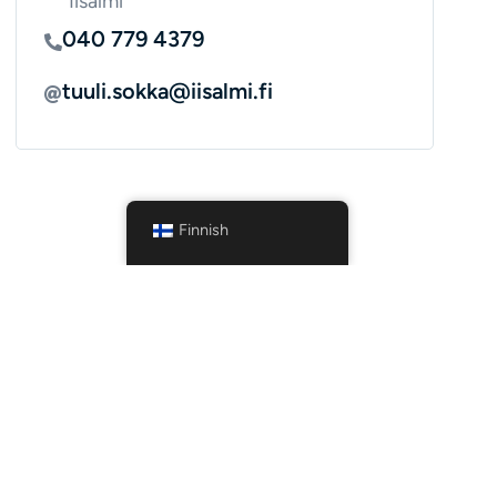
Iisalmi
040 779 4379
tuuli.sokka@iisalmi.fi
Finnish