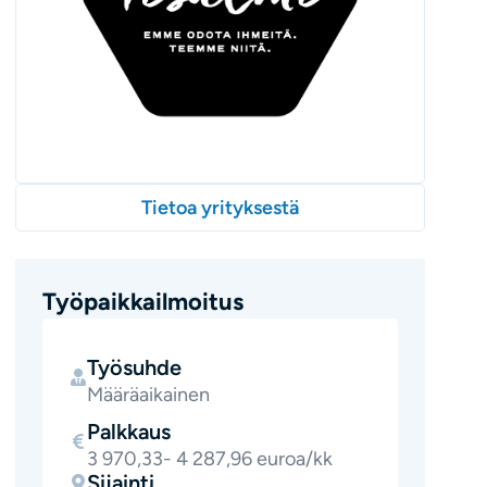
Tietoa yrityksestä
Työpaikkailmoitus
Työsuhde
Määräaikainen
Palkkaus
3 970,33- 4 287,96 euroa/kk
Sijainti