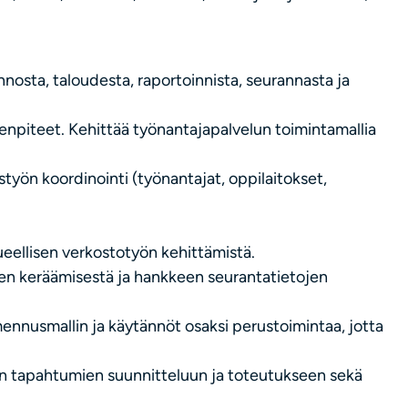
osta, taloudesta, raportoinnista, seurannasta ja
npiteet. Kehittää työnantajapalvelun toimintamallia
työn koordinointi (työnantajat, oppilaitokset,
eellisen verkostotyön kehittämistä.
teen keräämisestä ja hankkeen seurantatietojen
ennusmallin ja käytännöt osaksi perustoimintaa, jotta
n tapahtumien suunnitteluun ja toteutukseen sekä