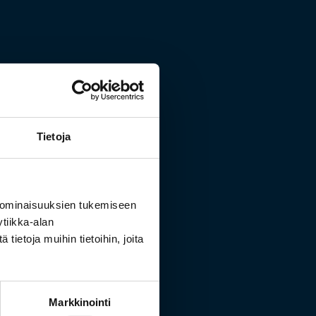
Tietoja
 ominaisuuksien tukemiseen
tiikka-alan
ietoja muihin tietoihin, joita
ri
Markkinointi