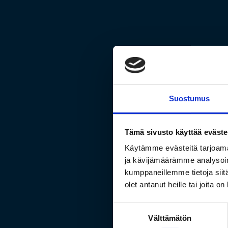
Suostumus
Tämä sivusto käyttää eväste
Käytämme evästeitä tarjoama
ja kävijämäärämme analysoim
kumppaneillemme tietoja siitä
olet antanut heille tai joita o
R
Suostumuksen
Välttämätön
valinta