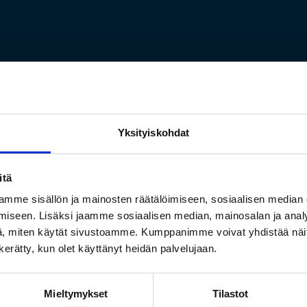
Yksityiskohdat
itä
mme sisällön ja mainosten räätälöimiseen, sosiaalisen median
iseen. Lisäksi jaamme sosiaalisen median, mainosalan ja analy
, miten käytät sivustoamme. Kumppanimme voivat yhdistää näitä t
n kerätty, kun olet käyttänyt heidän palvelujaan.
ekrytointikoordinaatto
Mieltymykset
Tilastot
Rekrytointikoordinaattori