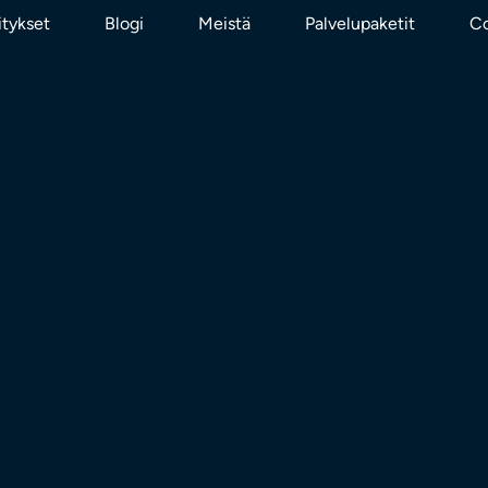
itykset
Blogi
Meistä
Palvelupaketit
Co