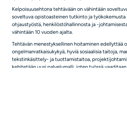
Kelpoisuusehtona tehtävään on vähintään soveltuva
soveltuva opistoasteinen tutkinto ja työkokemusta 
ohjaustyöstä, henkilöstöhallinnosta ja -johtamisesta
vähintään 10 vuoden ajalta.
Tehtävän menestyksellinen hoitaminen edellyttää om
ongelmanratkaisukykyä, hyviä sosiaalisia taitoja, ma
tekstinkäsittely- ja tuottamistaitoa, projektijohta
kehitetään uusi palvelumalli, joten työssä vaaditaan
ja henkilöstöjohtamisen vaiheista ja näkökulmista sek
rajapintojen hallintaa. Koordinaattorin tehtäviin kuu
verran myös asiakastyötä. Työssä tarvitaan ajokortti
useamman kunnan alueelle. Oman auton ohella käyt
Hakijalle katsotaan eduksi aktiivinen, avoin työsken
ongelmanratkaisukyky sekä hyvät sosiaaliset taidot