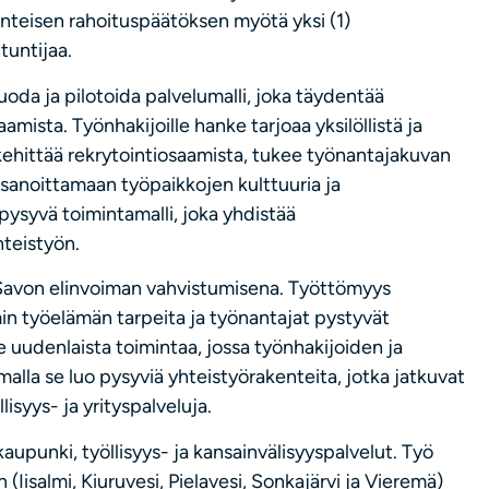
teisen rahoituspäätöksen myötä yksi (1)
tuntijaa.
da ja pilotoida palvelumalli, joka täydentää
amista. Työnhakijoille hanke tarjoaa yksilöllistä ja
ehittää rekrytointiosaamista, tukee työnantajakuvan
sanoittamaan työpaikkojen kulttuuria ja
pysyvä toimintamalli, joka yhdistää
teistyön.
-Savon elinvoiman vahvistumisena. Työttömyys
n työelämän tarpeita ja työnantajat pystyvät
e uudenlaista toimintaa, jossa työnhakijoiden ja
lla se luo pysyviä yhteistyörakenteita, jotka jatkuvat
syys- ja yrityspalveluja.
aupunki, työllisyys- ja kansainvälisyyspalvelut. Työ
(Iisalmi, Kiuruvesi, Pielavesi, Sonkajärvi ja Vieremä)