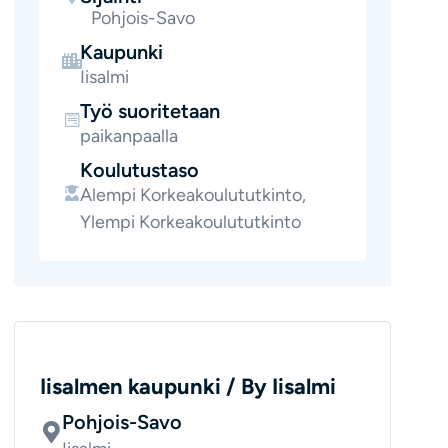
Pohjois-Savo
Kaupunki
Iisalmi
Työ suoritetaan
paikanpaalla
Koulutustaso
Alempi Korkeakoulututkinto,
Ylempi Korkeakoulututkinto
Iisalmen kaupunki / By Iisalmi
Pohjois-Savo