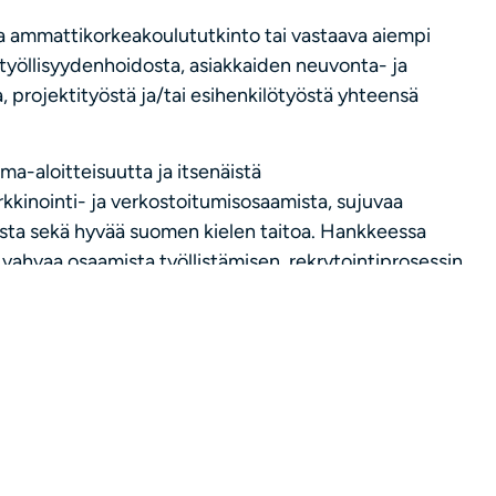
 ammattikorkeakoulututkinto tai vastaava aiempi
työllisyydenhoidosta, asiakkaiden neuvonta- ja
, projektityöstä ja/tai esihenkilötyöstä yhteensä
a-aloitteisuutta ja itsenäistä
rkkinointi- ja verkostoitumisosaamista, sujuvaa
mista sekä hyvää suomen kielen taitoa. Hankkeessa
 vahvaa osaamista työllistämisen, rekrytointiprosessin
ä siihen liittyvien verkostojen ja erilaisten
luu hankkeen hallinnoinnin ja johtamisen lisäksi jonkin
 ja auton käyttömahdollisuus, koska työ sijoittuu
ettävissä on kaupungin yhteiskäyttöinen sähköauto.
telyote, yhteistyökyky, joustavuus, itsenäinen