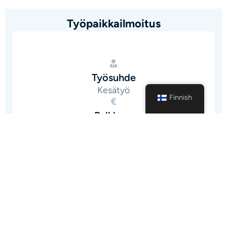
Työpaikkailmoitus
Työsuhde
Kesätyö
Finnish
Palkkaus
-
Sijainti
Pääkaupunkiseutu
Työ suoritetaan
hybridi
Koulutustaso