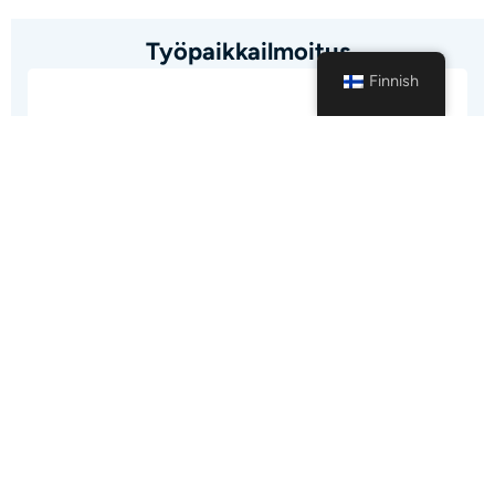
Työpaikkailmoitus
Finnish
Työsuhde
Trainee
Palkkaus
1.550 €/kk
Sijainti
Pääkaupunkiseutu
Kaupunki
Helsinki
Työ suoritetaan