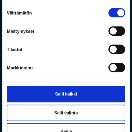
Suostumuksen
Välttämätön
valinta
Mieltymykset
Tilastot
Markkinointi
Salli kaikki
Salli valinta
Kiellä