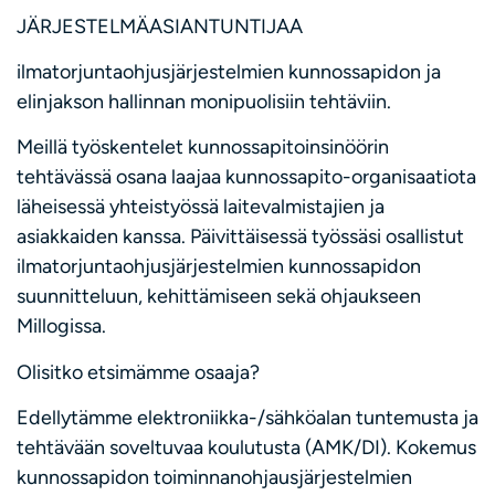
JÄRJESTELMÄASIANTUNTIJAA
ilmatorjuntaohjusjärjestelmien kunnossapidon ja
elinjakson hallinnan monipuolisiin tehtäviin.
Meillä työskentelet kunnossapitoinsinöörin
tehtävässä osana laajaa kunnossapito-organisaatiota
läheisessä yhteistyössä laitevalmistajien ja
asiakkaiden kanssa. Päivittäisessä työssäsi osallistut
ilmatorjuntaohjusjärjestelmien kunnossapidon
suunnitteluun, kehittämiseen sekä ohjaukseen
Millogissa.
Olisitko etsimämme osaaja?
Edellytämme elektroniikka-/sähköalan tuntemusta ja
tehtävään soveltuvaa koulutusta (AMK/DI). Kokemus
kunnossapidon toiminnanohjausjärjestelmien