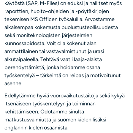
käytöstä (SAP, M-Files) on eduksi ja hallitset myös
raporttien, huolto-ohjeiden ja -pöytäkirjojen
tekemisen MS Officen työkaluilla. Arvostamme
aikaisempaa kokemusta puolustusteollisuudesta
sekä moniteknologisten järjestelmien
kunnossapidosta. Voit olla kokenut alan
ammattilainen tai vastavalmistunut ja urasi
alkutaipaleella. Tehtävä vaatii laaja-alaista
perehdyttämistä, jonka hoidamme osana
työskentelyä – tärkeintä on reipas ja motivoitunut
asenne.
Edellytämme hyviä vuorovaikutustaitoja sekä kykyä
itsenäiseen työskentelyyn ja toiminnan
kehittämiseen. Odotamme sinulta
matkustusvalmiutta ja suomen kielen lisäksi
englannin kielen osaamista.