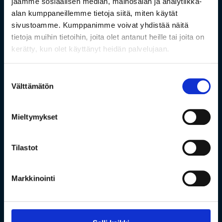
jaamme sosiaalisen median, mainosalan ja analytiikka-
alan kumppaneillemme tietoja siitä, miten käytät
sivustoamme. Kumppanimme voivat yhdistää näitä
tietoja muihin tietoihin, joita olet antanut heille tai joita on
kerätty, kun olet käyttänyt heidän palvelujaan.
Suostumuksen
Välttämätön
valinta
Mieltymykset
Tilastot
Markkinointi