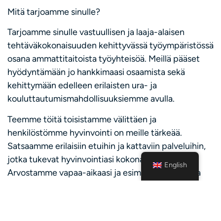
Mitä tarjoamme sinulle?
Tarjoamme sinulle vastuullisen ja laaja-alaisen
tehtäväkokonaisuuden kehittyvässä työympäristössä
osana ammattitaitoista työyhteisöä. Meillä pääset
hyödyntämään jo hankkimaasi osaamista sekä
kehittymään edelleen erilaisten ura- ja
kouluttautumismahdollisuuksiemme avulla.
Teemme töitä toisistamme välittäen ja
henkilöstömme hyvinvointi on meille tärkeää.
Satsaamme erilaisiin etuihin ja kattaviin palveluihin,
jotka tukevat hyvinvointiasi kokonaisvaltaisesti.
English
Arvostamme vapaa-aikaasi ja esimerkiksi joustava
työaika mahdollistaa työn- ja vapaa-ajan
yhteensovittamisen. Meillä olet mukana luomassa
parempaa ja turvallista tulevaisuutta.