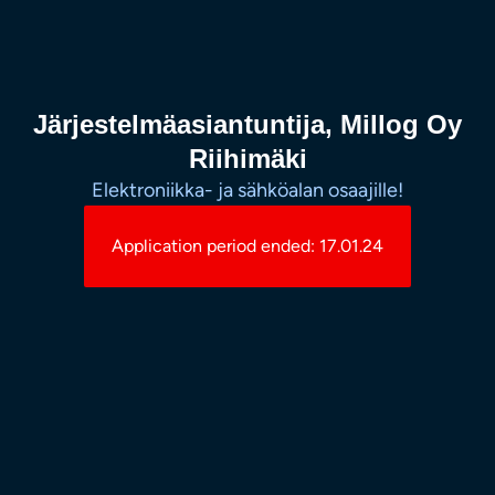
Järjestelmäasiantuntija, Millog Oy
Riihimäki
Elektroniikka- ja sähköalan osaajille!
Application period ended: 17.01.24