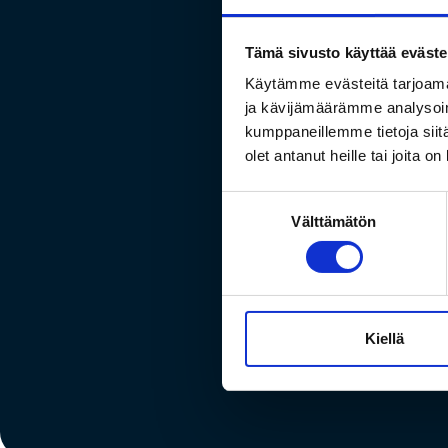
Tämä sivusto käyttää eväste
Käytämme evästeitä tarjoama
ja kävijämäärämme analysoim
kumppaneillemme tietoja siitä
olet antanut heille tai joita o
Kesä
Suostumuksen
Välttämätön
valinta
Kiellä