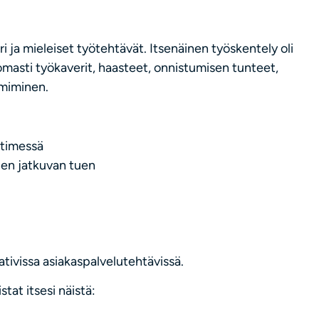
ri ja mieleiset työtehtävät. Itsenäinen työskentely oli
omasti työkaverit, haasteet, onnistumisen tunteet,
imiminen.
ytimessä
den jatkuvan tuen
ativissa asiakaspalvelutehtävissä.
stat itsesi näistä: