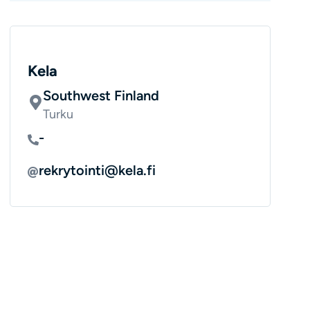
Kela
Southwest Finland
Turku
-
rekrytointi@kela.fi