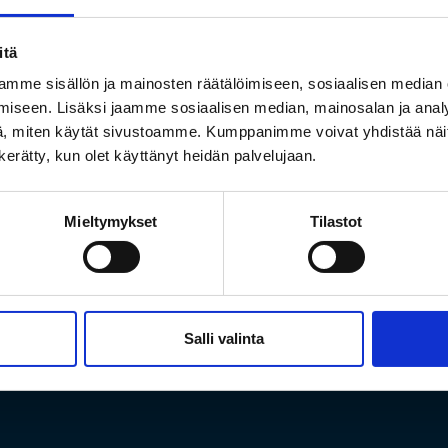
itä
mme sisällön ja mainosten räätälöimiseen, sosiaalisen median
iseen. Lisäksi jaamme sosiaalisen median, mainosalan ja analy
, miten käytät sivustoamme. Kumppanimme voivat yhdistää näitä t
n kerätty, kun olet käyttänyt heidän palvelujaan.
työ, asiakaspalvelu, 
Mieltymykset
Tilastot
palveluryhmä
Kesätyöntekijöitä puhelinpalveluun Turkuun.
Application deadline: 04.02.24
Salli valinta