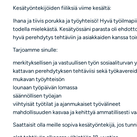
Kesätyöntekijöiden fiiliksiä viime kesältä:
Ihana ja tiivis porukka ja työyhteisö! Hyvä työilmapii
todella mielekästä. Kesätyössäni parasta oli ehdott
hyvä perehdytys tehtäviin ja asiakkaiden kanssa to
Tarjoamme sinulle:
merkityksellisen ja vastuullisen työn sosiaaliturvan 
kattavan perehdytyksen tehtäviisi sekä työkaverei
mukavan työyhteisön
lounaan työpäivän lomassa
säännöllisen työajan
viihtyisät työtilat ja ajanmukaiset työvälineet
mahdollisuuden kasvaa ja kehittyä ammatillisesti va
Saattaisit olla meille sopiva kesätyöntekijä, jos tunni