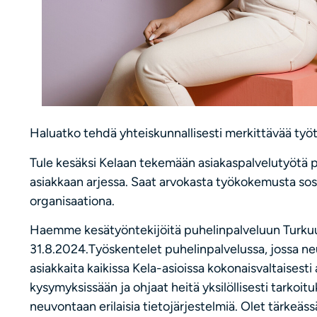
Haluatko tehdä yhteiskunnallisesti merkittävää työ
Tule kesäksi Kelaan tekemään asiakaspalvelutyötä pu
asiakkaan arjessa. Saat arvokasta työkokemusta sos
organisaationa.
Haemme kesätyöntekijöitä puhelinpalveluun Turkuun
31.8.2024.Työskentelet puhelinpalvelussa, jossa neuv
asiakkaita kaikissa Kela-asioissa kokonaisvaltaisest
kysymyksissään ja ohjaat heitä yksilöllisesti tarko
neuvontaan erilaisia tietojärjestelmiä. Olet tärkeäss