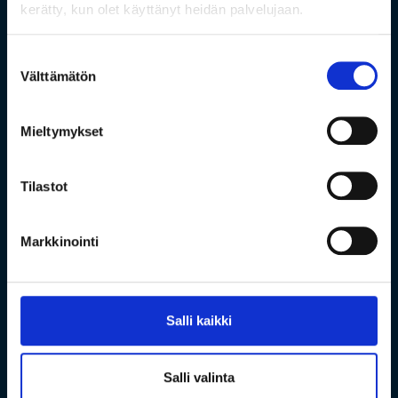
kerätty, kun olet käyttänyt heidän palvelujaan.
Suostumuksen
Välttämätön
valinta
Mieltymykset
Tilastot
Markkinointi
Salli kaikki
Salli valinta