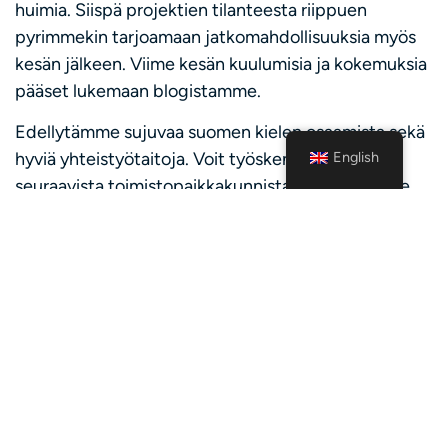
huimia. Siispä projektien tilanteesta riippuen
pyrimmekin tarjoamaan jatkomahdollisuuksia myös
kesän jälkeen. Viime kesän kuulumisia ja kokemuksia
pääset lukemaan blogistamme.
Edellytämme sujuvaa suomen kielen osaamista sekä
English
hyviä yhteistyötaitoja. Voit työskennellä jollain
seuraavista toimistopaikkakunnistamme: Tampere,
Helsinki, Turku, Jyväskylä tai Hämeenlinna. Lisäksi
tarjoamme mahdollisuuden etätyöhön työnkuvasta
riippuen, mutta toivomme että tulet tapaamaan
kollegoitasi säännöllisesti toimistoillamme.
Hakuprosessista
Lähetäthän vapaamuotoisen hakemuksen sekä CV:n
oheisen linkin kautta 8.2. mennessä. Olemme
yhteydessä kaikkiin hakijoihin viimeistään 16.2.